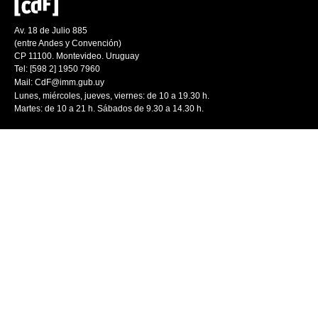
Av. 18 de Julio 885
(entre Andes y Convención)
CP 11100. Montevideo. Uruguay
Tel: [598 2] 1950 7960
Mail:
CdF@imm.gub.uy
Lunes, miércoles, jueves, viernes: de 10 a 19.30 h.
Martes: de 10 a 21 h. Sábados de 9.30 a 14.30 h.