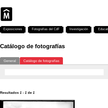
Exposiciones
Fotografías del CdF
Investigación
Educat
Catálogo de fotografías
General
Catálogo de fotografías
Resultados
1
-
1
de
1