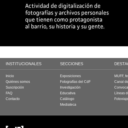
INSTITUCIONALES
SECCIONES
DESTA
Inicio
Exposiciones
MUFF, fes
Quiénes somos
Fotografías del CdF
Canal d
Suscripción
Investigación
Convoca
FAQ
Educativa
Líneas d
Contacto
Catálogo
Fotoviaj
Mediateca