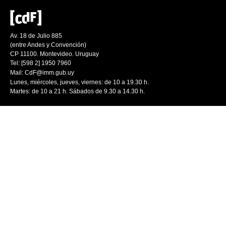
Av. 18 de Julio 885
(entre Andes y Convención)
CP 11100. Montevideo. Uruguay
Tel: [598 2] 1950 7960
Mail:
CdF@imm.gub.uy
Lunes, miércoles, jueves, viernes: de 10 a 19.30 h.
Martes: de 10 a 21 h. Sábados de 9.30 a 14.30 h.