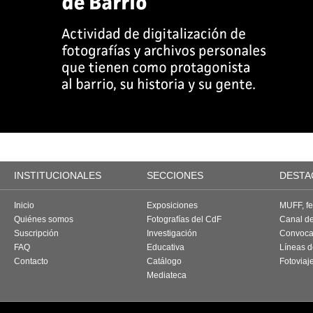
INSTITUCIONALES
SECCIONES
DESTA
Inicio
Exposiciones
MUFF, fes
Quiénes somos
Fotografías del CdF
Canal d
Suscripción
Investigación
Convoca
FAQ
Educativa
Líneas d
Contacto
Catálogo
Fotoviaj
Mediateca