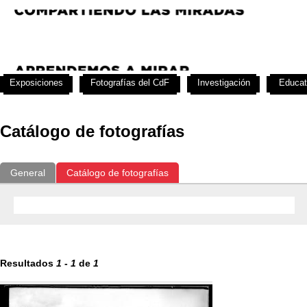
Exposiciones
Fotografías del CdF
Investigación
Educat
Catálogo de fotografías
General
Catálogo de fotografías
Resultados
1
-
1
de
1