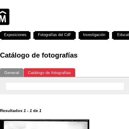
Exposiciones
Fotografías del CdF
Investigación
Educat
Catálogo de fotografías
General
Catálogo de fotografías
Resultados
1
-
1
de
1