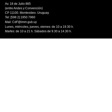
Av. 18 de Julio 885
(entre Andes y Convención)
CP 11100. Montevideo. Uruguay
Tel: [598 2] 1950 7960
Mail:
CdF@imm.gub.uy
Lunes, miércoles, jueves, viernes: de 10 a 19.30 h.
Martes: de 10 a 21 h. Sábados de 9.30 a 14.30 h.