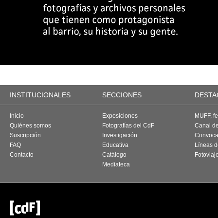
INSTITUCIONALES
SECCIONES
DESTA
Inicio
Exposiciones
MUFF, fes
Quiénes somos
Fotografías del CdF
Canal d
Suscripción
Investigación
Convoca
FAQ
Educativa
Líneas d
Contacto
Catálogo
Fotoviaj
Mediateca