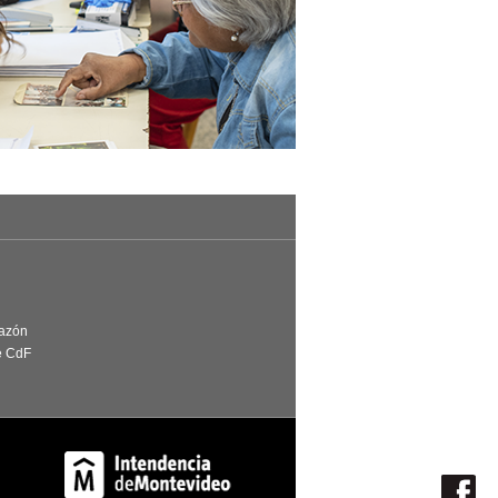
Razón
e CdF