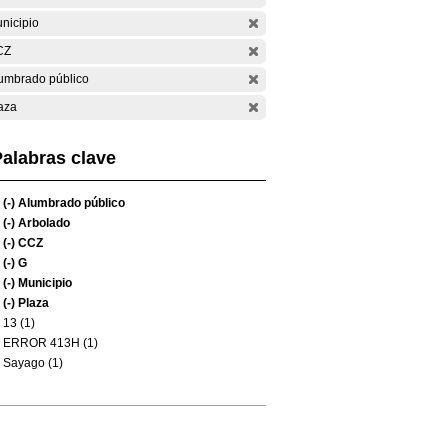
nicipio
CZ
umbrado público
aza
alabras clave
(-)
Alumbrado público
(-)
Arbolado
(-)
CCZ
(-)
G
(-)
Municipio
(-)
Plaza
13 (1)
ERROR 413H (1)
Sayago (1)