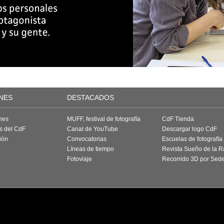
NES
DESTACADOS
nes
MUFF, festival de fotografía
CdF Tienda
as del CdF
Canal de YouTube
Descargar logo CdF
ión
Convocatorias
Escuelas de fotografía
Líneas de tiempo
Revista Sueño de la 
Fotoviaje
Recorrido 3D por Sed
a