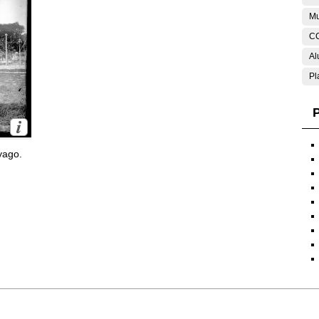
Mu
C
Al
Pl
P
yago.