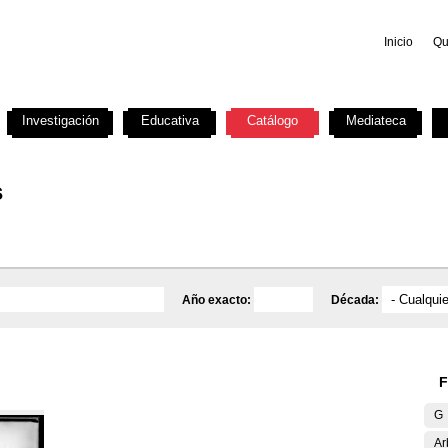
Inicio
Qu
Investigación
Educativa
Catálogo
Mediateca
s
Año exacto:
Década:
F
G
Ar