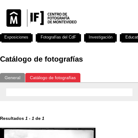
Exposiciones
Fotografías del CdF
Investigación
Educat
Catálogo de fotografías
General
Catálogo de fotografías
Resultados
1
-
1
de
1