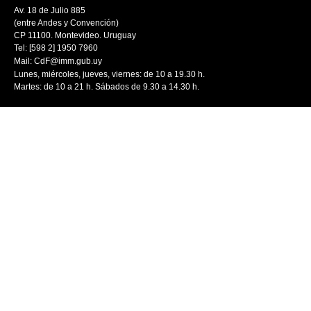
Av. 18 de Julio 885
(entre Andes y Convención)
CP 11100. Montevideo. Uruguay
Tel: [598 2] 1950 7960
Mail:
CdF@imm.gub.uy
Lunes, miércoles, jueves, viernes: de 10 a 19.30 h.
Martes: de 10 a 21 h. Sábados de 9.30 a 14.30 h.