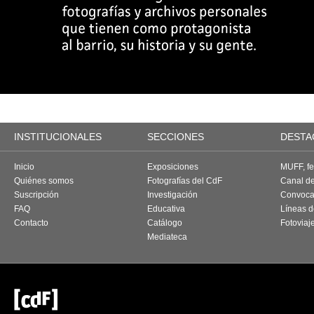
INSTITUCIONALES
SECCIONES
DESTA
Inicio
Exposiciones
MUFF, fes
Quiénes somos
Fotografías del CdF
Canal d
Suscripción
Investigación
Convoca
FAQ
Educativa
Líneas d
Contacto
Catálogo
Fotoviaj
Mediateca