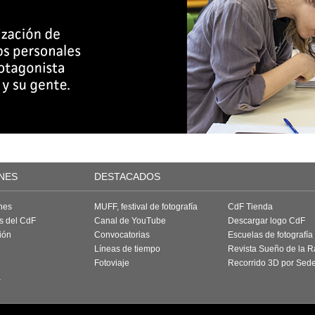
NES
DESTACADOS
nes
MUFF, festival de fotografía
CdF Tienda
as del CdF
Canal de YouTube
Descargar logo CdF
ión
Convocatorias
Escuelas de fotografía
Líneas de tiempo
Revista Sueño de la 
Fotoviaje
Recorrido 3D por Sed
a