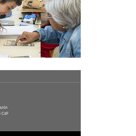
Razón
e CdF