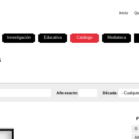
Inicio
Qu
Investigación
Educativa
Catálogo
Mediateca
s
Año exacto:
Década:
F
G
Ar