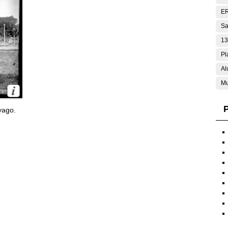
E
Sa
13
Pl
Al
Mu
P
yago.