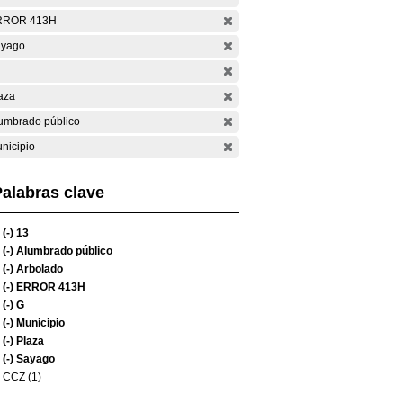
RROR 413H
yago
aza
umbrado público
nicipio
alabras clave
(-)
13
(-)
Alumbrado público
(-)
Arbolado
(-)
ERROR 413H
(-)
G
(-)
Municipio
(-)
Plaza
(-)
Sayago
CCZ (1)