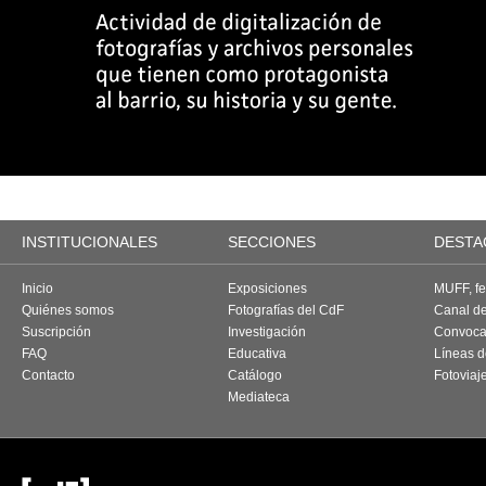
INSTITUCIONALES
SECCIONES
DESTA
Inicio
Exposiciones
MUFF, fes
Quiénes somos
Fotografías del CdF
Canal d
Suscripción
Investigación
Convoca
FAQ
Educativa
Líneas d
Contacto
Catálogo
Fotoviaj
Mediateca