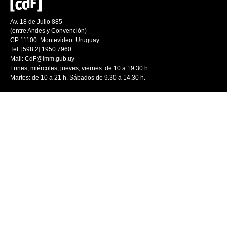
Av. 18 de Julio 885
(entre Andes y Convención)
CP 11100. Montevideo. Uruguay
Tel: [598 2] 1950 7960
Mail:
CdF@imm.gub.uy
Lunes, miércoles, jueves, viernes: de 10 a 19.30 h.
Martes: de 10 a 21 h. Sábados de 9.30 a 14.30 h.