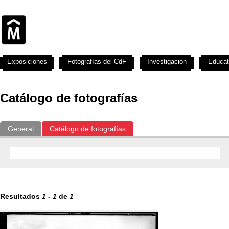
Exposiciones
Fotografías del CdF
Investigación
Educat
Catálogo de fotografías
General
Catálogo de fotografías
Resultados
1
-
1
de
1