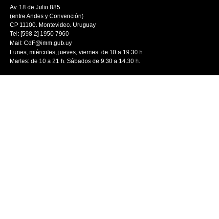
Av. 18 de Julio 885
(entre Andes y Convención)
CP 11100. Montevideo. Uruguay
Tel: [598 2] 1950 7960
Mail:
CdF@imm.gub.uy
Lunes, miércoles, jueves, viernes: de 10 a 19.30 h.
Martes: de 10 a 21 h. Sábados de 9.30 a 14.30 h.