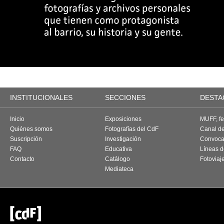
INSTITUCIONALES
SECCIONES
DESTA
Inicio
Exposiciones
MUFF, fes
Quiénes somos
Fotografías del CdF
Canal d
Suscripción
Investigación
Convoca
FAQ
Educativa
Líneas d
Contacto
Catálogo
Fotoviaj
Mediateca