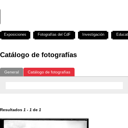
Exposiciones
Fotografías del CdF
Investigación
Educat
Catálogo de fotografías
General
Catálogo de fotografías
Resultados
1
-
1
de
1