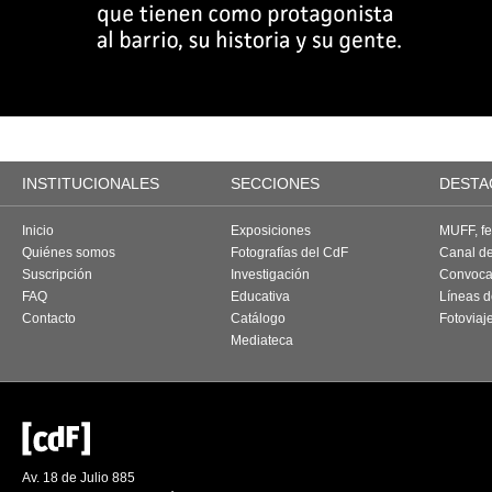
INSTITUCIONALES
SECCIONES
DESTA
Inicio
Exposiciones
MUFF, fes
Quiénes somos
Fotografías del CdF
Canal d
Suscripción
Investigación
Convoca
FAQ
Educativa
Líneas d
Contacto
Catálogo
Fotoviaj
Mediateca
Av. 18 de Julio 885