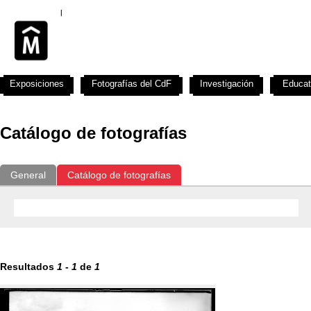
Exposiciones
Fotografías del CdF
Investigación
Educat
Catálogo de fotografías
General
Catálogo de fotografías
Resultados
1
-
1
de
1