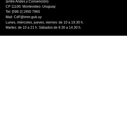
(entre Andes y Convención)
CP 11100. Montevideo. Uruguay
Tel: [598 2] 1950 7960
Mail:
CdF@imm.gub.uy
Lunes, miércoles, jueves, viernes: de 10 a 19.30 h.
Martes: de 10 a 21 h. Sábados de 9.30 a 14.30 h.