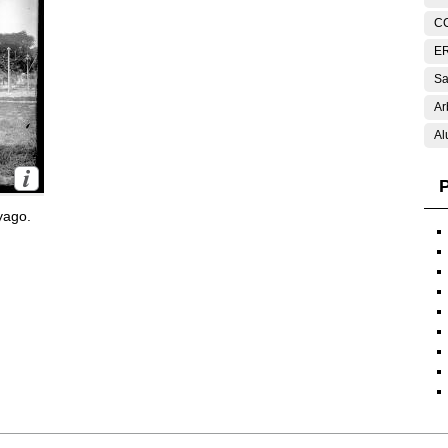
C
E
Sa
Ar
Al
P
yago.