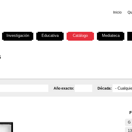
Inicio
Qu
Investigación
Educativa
Catálogo
Mediateca
s
Año exacto:
Década:
F
G
13