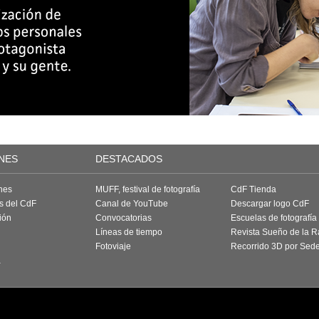
NES
DESTACADOS
nes
MUFF, festival de fotografía
CdF Tienda
as del CdF
Canal de YouTube
Descargar logo CdF
ión
Convocatorias
Escuelas de fotografía
Líneas de tiempo
Revista Sueño de la 
Fotoviaje
Recorrido 3D por Sed
a