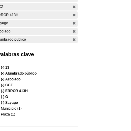
CZ
RROR 413H
yago
bolado
umbrado público
alabras clave
(-)
13
(-)
Alumbrado público
(-)
Arbolado
(-)
CCZ
(-)
ERROR 413H
(-)
G
(-)
Sayago
Municipio (1)
Plaza (1)