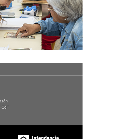
Razón
e CdF