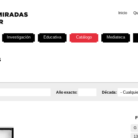
Inicio
Qu
Investigación
Educativa
Catálogo
Mediateca
s
Año exacto:
Década:
F
G
13