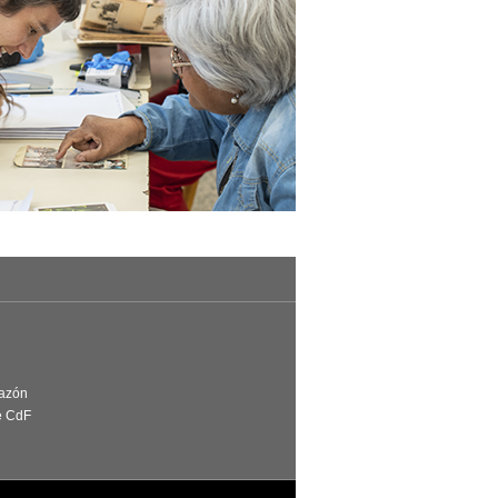
Razón
e CdF