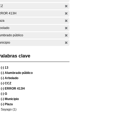
CZ
RROR 413H
aza
bolado
umbrado público
nicipio
alabras clave
(-)
13
(-)
Alumbrado público
(-)
Arbolado
(-)
CCZ
(-)
ERROR 413H
(-)
G
(-)
Municipio
(-)
Plaza
Sayago (1)