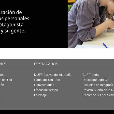
NES
DESTACADOS
nes
MUFF, festival de fotografía
CdF Tienda
as del CdF
Canal de YouTube
Descargar logo CdF
ión
Convocatorias
Escuelas de fotografía
Líneas de tiempo
Revista Sueño de la 
Fotoviaje
Recorrido 3D por Sed
a