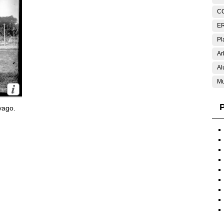
C
E
Pl
Ar
Al
Mu
P
yago.