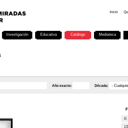
Inicio
Qu
Investigación
Educativa
Catálogo
Mediateca
s
Año exacto:
Década:
F
G
13