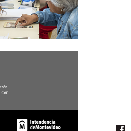
Razón
e CdF