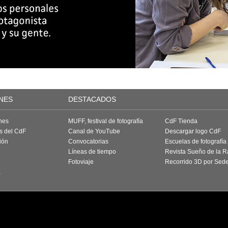
NES
DESTACADOS
nes
MUFF, festival de fotografía
CdF Tienda
as del CdF
Canal de YouTube
Descargar logo CdF
ión
Convocatorias
Escuelas de fotografía
Líneas de tiempo
Revista Sueño de la 
Fotoviaje
Recorrido 3D por Sed
a