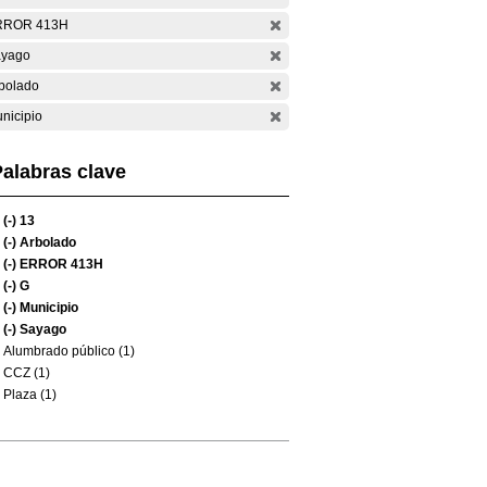
RROR 413H
yago
bolado
nicipio
alabras clave
(-)
13
(-)
Arbolado
(-)
ERROR 413H
(-)
G
(-)
Municipio
(-)
Sayago
Alumbrado público (1)
CCZ (1)
Plaza (1)