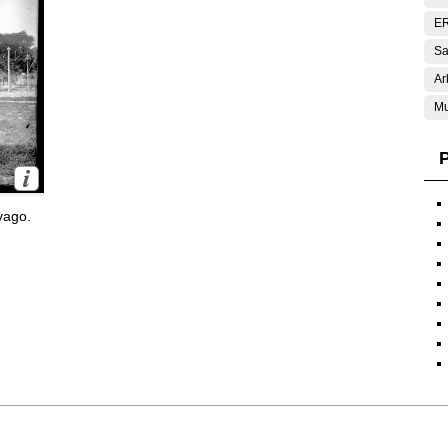
E
Sa
Ar
Mu
P
yago.