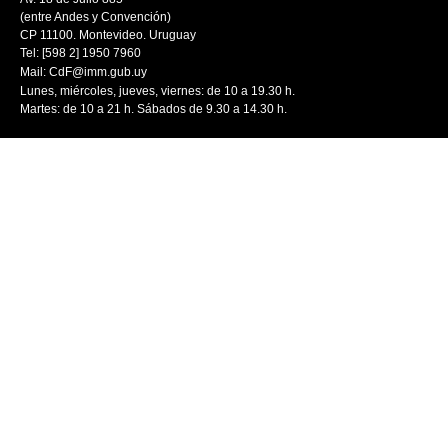
(entre Andes y Convención)
CP 11100. Montevideo. Uruguay
Tel: [598 2] 1950 7960
Mail:
CdF@imm.gub.uy
Lunes, miércoles, jueves, viernes: de 10 a 19.30 h.
Martes: de 10 a 21 h. Sábados de 9.30 a 14.30 h.