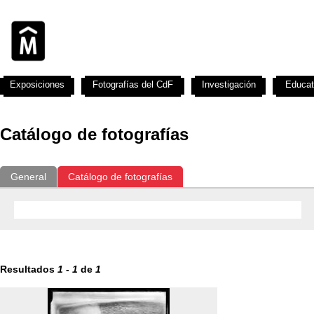
Exposiciones
Fotografías del CdF
Investigación
Educat
Catálogo de fotografías
General
Catálogo de fotografías
Resultados
1
-
1
de
1