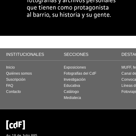
INSTITUCIONALES
SECCIONES
DESTA
Inicio
Exposiciones
MUFF, fes
Quiénes somos
Fotografías del CdF
Canal d
Suscripción
Investigación
Convoca
FAQ
Educativa
Líneas d
Contacto
Catálogo
Fotoviaj
Mediateca
Av. 18 de Julio 885