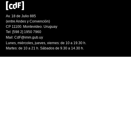
Av. 18 de Julio 885
(entre Andes y Convención)
CP 11100. Montevideo. Uruguay
Tel: [598 2] 1950 7960
Mail:
CdF@imm.gub.uy
Lunes, miércoles, jueves, viernes: de 10 a 19.30 h.
Martes: de 10 a 21 h. Sábados de 9.30 a 14.30 h.