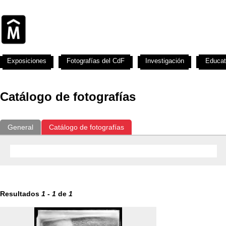
Exposiciones
Fotografías del CdF
Investigación
Educat
Catálogo de fotografías
General
Catálogo de fotografías
Resultados
1
-
1
de
1