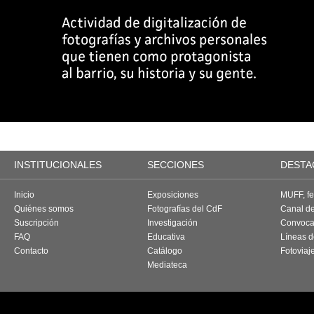
INSTITUCIONALES
SECCIONES
DESTA
Inicio
Exposiciones
MUFF, fes
Quiénes somos
Fotografías del CdF
Canal d
Suscripción
Investigación
Convoca
FAQ
Educativa
Líneas d
Contacto
Catálogo
Fotoviaj
Mediateca