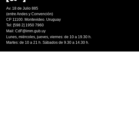
Av. 18 de Julio 885
(entre Andes y Convención)
CP 11100. Montevideo. Uruguay
Tel: [598 2] 1950 7960
Mail:
CdF@imm.gub.uy
Lunes, miércoles, jueves, viernes: de 10 a 19.30 h.
Martes: de 10 a 21 h. Sábados de 9.30 a 14.30 h.