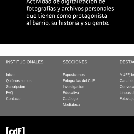
INSTITUCIONALES
SECCIONES
DESTA
Inicio
Exposiciones
MUFF, fes
Quiénes somos
Fotografías del CdF
Canal d
Suscripción
Investigación
Convoca
FAQ
Educativa
Líneas d
Contacto
Catálogo
Fotoviaj
Mediateca