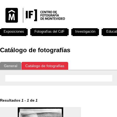
Exposiciones
Fotografías del CdF
Investigación
Educat
Catálogo de fotografías
General
Catálogo de fotografías
Resultados
1
-
1
de
1