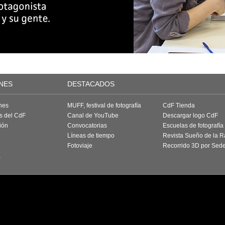
NES
DESTACADOS
nes
MUFF, festival de fotografía
CdF Tienda
as del CdF
Canal de YouTube
Descargar logo CdF
ión
Convocatorias
Escuelas de fotografía
Líneas de tiempo
Revista Sueño de la 
Fotoviaje
Recorrido 3D por Sed
a