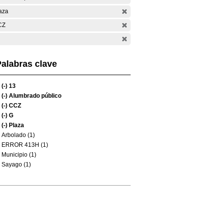
aza
CZ
alabras clave
(-)
13
(-)
Alumbrado público
(-)
CCZ
(-)
G
(-)
Plaza
Arbolado (1)
ERROR 413H (1)
Municipio (1)
Sayago (1)