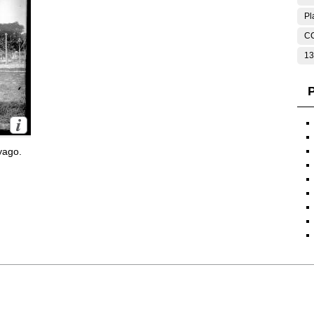
Pl
C
13
P
yago.