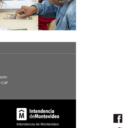
Razón
e CdF
Intendencia de Montevideo