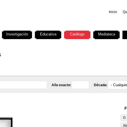
Inicio
Qu
Investigación
Educativa
Catálogo
Mediateca
s
Año exacto:
Década:
F
G
Al