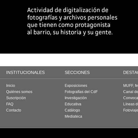
INSTITUCIONALES
SECCIONES
DESTA
Inicio
Exposiciones
MUFF, fes
Quiénes somos
Fotografías del CdF
Canal d
Suscripción
Investigación
Convoca
FAQ
Educativa
Líneas d
Contacto
Catálogo
Fotoviaj
Mediateca