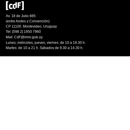
Av. 18 de Julio 885
(entre Andes y Convención)
CP 11100. Montevideo. Uruguay
Tel: [598 2] 1950 7960
Mail:
CdF@imm.gub.uy
Lunes, miércoles, jueves, viernes: de 10 a 19.30 h.
Martes: de 10 a 21 h. Sábados de 9.30 a 14.30 h.