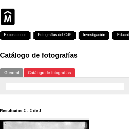
Exposiciones
Fotografías del CdF
Investigación
Educat
Catálogo de fotografías
General
Catálogo de fotografías
Resultados
1
-
1
de
1