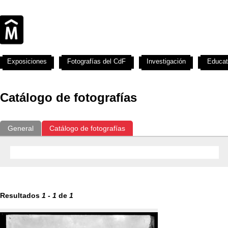
Exposiciones
Fotografías del CdF
Investigación
Educat
Catálogo de fotografías
General
Catálogo de fotografías
Resultados
1
-
1
de
1