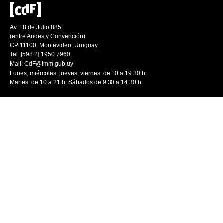
Av. 18 de Julio 885
(entre Andes y Convención)
CP 11100. Montevideo. Uruguay
Tel: [598 2] 1950 7960
Mail:
CdF@imm.gub.uy
Lunes, miércoles, jueves, viernes: de 10 a 19.30 h.
Martes: de 10 a 21 h. Sábados de 9.30 a 14.30 h.