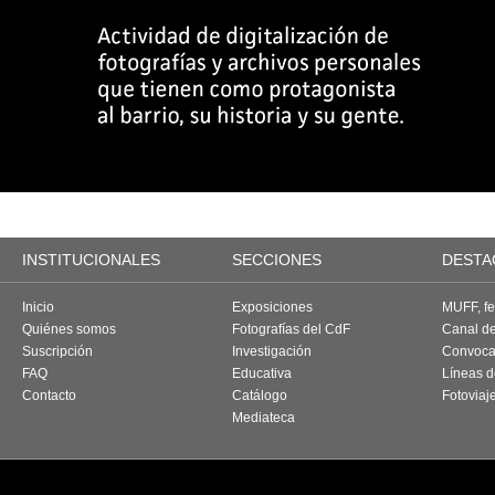
INSTITUCIONALES
SECCIONES
DESTA
Inicio
Exposiciones
MUFF, fes
Quiénes somos
Fotografías del CdF
Canal d
Suscripción
Investigación
Convoca
FAQ
Educativa
Líneas d
Contacto
Catálogo
Fotoviaj
Mediateca