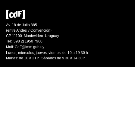
Av. 18 de Julio 885
(entre Andes y Convención)
CP 11100. Montevideo. Uruguay
Tel: [598 2] 1950 7960
Mail:
CdF@imm.gub.uy
Lunes, miércoles, jueves, viernes: de 10 a 19.30 h.
Martes: de 10 a 21 h. Sábados de 9.30 a 14.30 h.