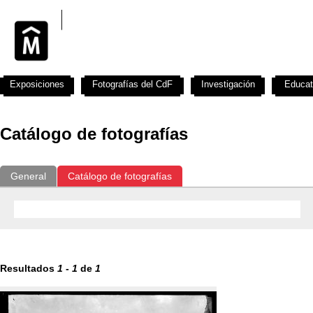
Exposiciones
Fotografías del CdF
Investigación
Educat
Catálogo de fotografías
General
Catálogo de fotografías
Resultados
1
-
1
de
1