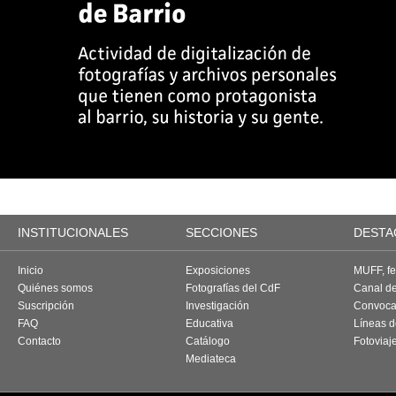
INSTITUCIONALES
SECCIONES
DESTA
Inicio
Exposiciones
MUFF, fes
Quiénes somos
Fotografías del CdF
Canal d
Suscripción
Investigación
Convoca
FAQ
Educativa
Líneas d
Contacto
Catálogo
Fotoviaj
Mediateca