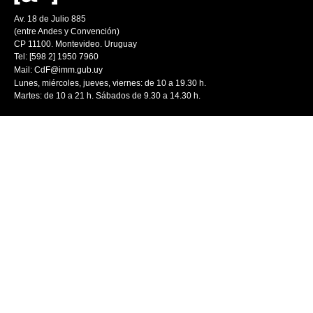
Av. 18 de Julio 885
(entre Andes y Convención)
CP 11100. Montevideo. Uruguay
Tel: [598 2] 1950 7960
Mail:
CdF@imm.gub.uy
Lunes, miércoles, jueves, viernes: de 10 a 19.30 h.
Martes: de 10 a 21 h. Sábados de 9.30 a 14.30 h.