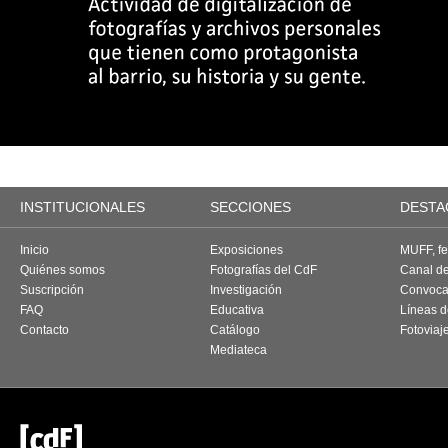
INSTITUCIONALES
SECCIONES
DESTA
Inicio
Exposiciones
MUFF, fes
Quiénes somos
Fotografías del CdF
Canal d
Suscripción
Investigación
Convoca
FAQ
Educativa
Líneas d
Contacto
Catálogo
Fotoviaj
Mediateca