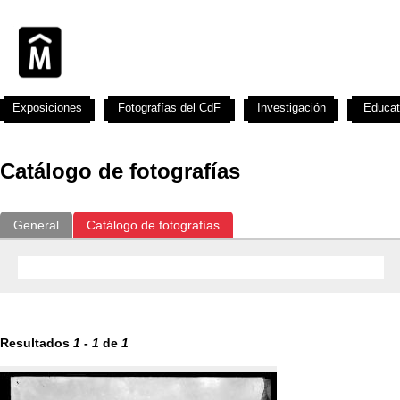
Exposiciones
Fotografías del CdF
Investigación
Educat
Catálogo de fotografías
General
Catálogo de fotografías
Resultados
1
-
1
de
1