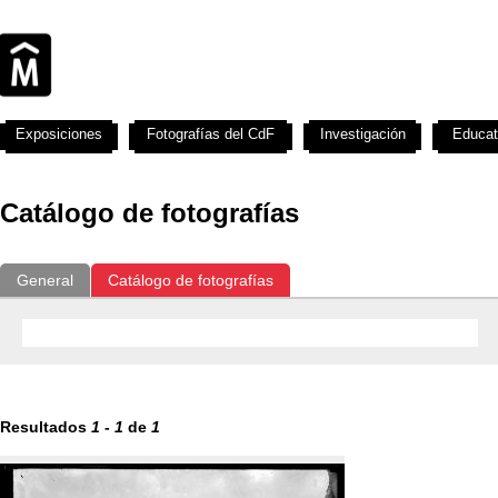
Exposiciones
Fotografías del CdF
Investigación
Educat
Catálogo de fotografías
General
Catálogo de fotografías
Resultados
1
-
1
de
1