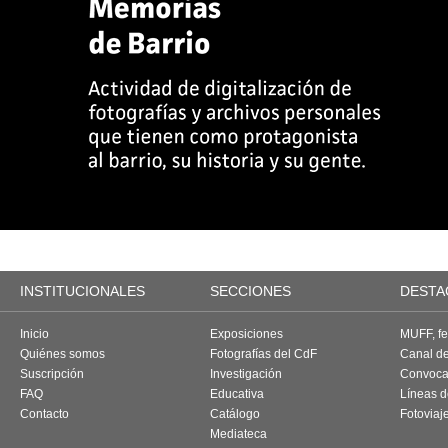
INSTITUCIONALES
SECCIONES
DESTA
Inicio
Exposiciones
MUFF, fes
Quiénes somos
Fotografías del CdF
Canal d
Suscripción
Investigación
Convoca
FAQ
Educativa
Líneas d
Contacto
Catálogo
Fotoviaj
Mediateca