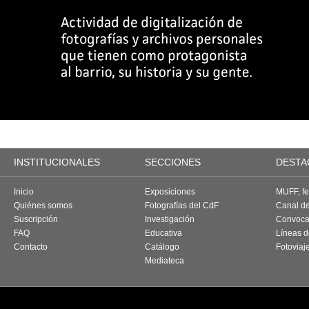
INSTITUCIONALES
SECCIONES
DESTA
Inicio
Exposiciones
MUFF, fes
Quiénes somos
Fotografías del CdF
Canal d
Suscripción
Investigación
Convoca
FAQ
Educativa
Líneas d
Contacto
Catálogo
Fotoviaj
Mediateca