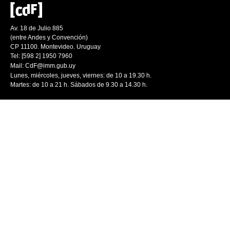
Av. 18 de Julio 885
(entre Andes y Convención)
CP 11100. Montevideo. Uruguay
Tel: [598 2] 1950 7960
Mail:
CdF@imm.gub.uy
Lunes, miércoles, jueves, viernes: de 10 a 19.30 h.
Martes: de 10 a 21 h. Sábados de 9.30 a 14.30 h.