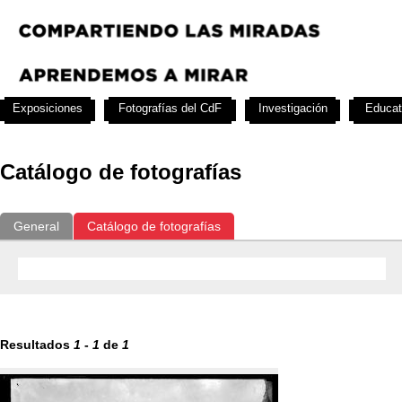
Exposiciones
Fotografías del CdF
Investigación
Educat
Catálogo de fotografías
General
Catálogo de fotografías
Resultados
1
-
1
de
1