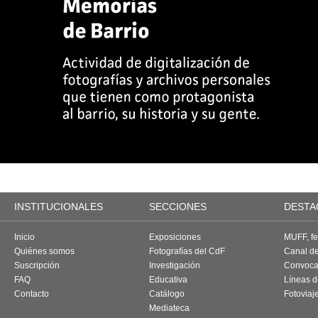
INSTITUCIONALES
SECCIONES
DESTA
Inicio
Exposiciones
MUFF, fes
Quiénes somos
Fotografías del CdF
Canal d
Suscripción
Investigación
Convoca
FAQ
Educativa
Líneas d
Contacto
Catálogo
Fotoviaj
Mediateca