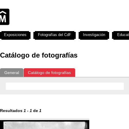
Exposiciones
Fotografías del CdF
Investigación
Educat
Catálogo de fotografías
General
Catálogo de fotografías
Resultados
1
-
1
de
1