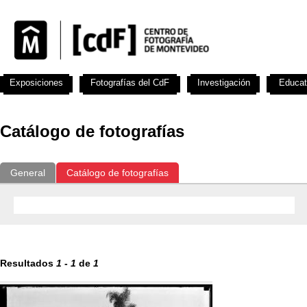
Exposiciones
Fotografías del CdF
Investigación
Educat
Catálogo de fotografías
General
Catálogo de fotografías
Resultados
1
-
1
de
1