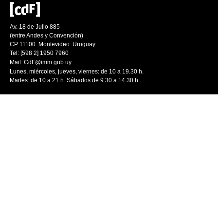
Av. 18 de Julio 885
(entre Andes y Convención)
CP 11100. Montevideo. Uruguay
Tel: [598 2] 1950 7960
Mail:
CdF@imm.gub.uy
Lunes, miércoles, jueves, viernes: de 10 a 19.30 h.
Martes: de 10 a 21 h. Sábados de 9.30 a 14.30 h.