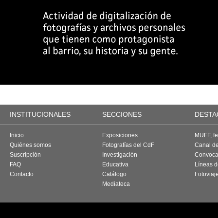
INSTITUCIONALES
SECCIONES
DESTA
Inicio
Exposiciones
MUFF, fes
Quiénes somos
Fotografías del CdF
Canal d
Suscripción
Investigación
Convoca
FAQ
Educativa
Líneas d
Contacto
Catálogo
Fotoviaj
Mediateca