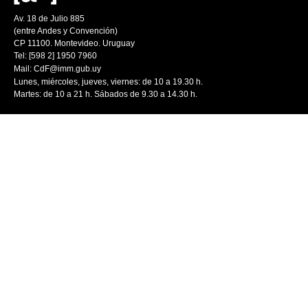
Av. 18 de Julio 885
(entre Andes y Convención)
CP 11100. Montevideo. Uruguay
Tel: [598 2] 1950 7960
Mail:
CdF@imm.gub.uy
Lunes, miércoles, jueves, viernes: de 10 a 19.30 h.
Martes: de 10 a 21 h. Sábados de 9.30 a 14.30 h.