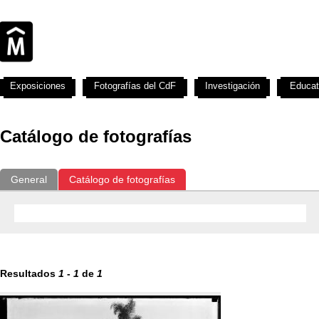
Exposiciones
Fotografías del CdF
Investigación
Educat
Catálogo de fotografías
General
Catálogo de fotografías
Resultados
1
-
1
de
1