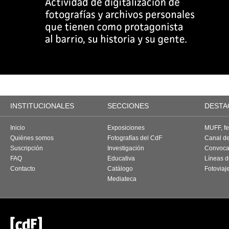
INSTITUCIONALES
SECCIONES
DESTA
Inicio
Exposiciones
MUFF, fes
Quiénes somos
Fotografías del CdF
Canal d
Suscripción
Investigación
Convoca
FAQ
Educativa
Líneas d
Contacto
Catálogo
Fotoviaj
Mediateca