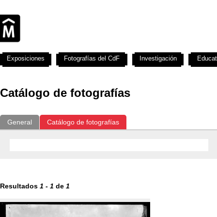
Exposiciones
Fotografías del CdF
Investigación
Educat
Catálogo de fotografías
General
Catálogo de fotografías
Resultados
1
-
1
de
1