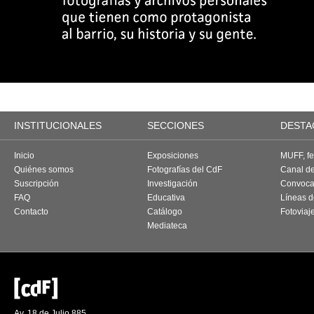
INSTITUCIONALES
SECCIONES
DESTA
Inicio
Exposiciones
MUFF, fes
Quiénes somos
Fotografías del CdF
Canal d
Suscripción
Investigación
Convoca
FAQ
Educativa
Líneas d
Contacto
Catálogo
Fotoviaj
Mediateca
Av. 18 de Julio 885