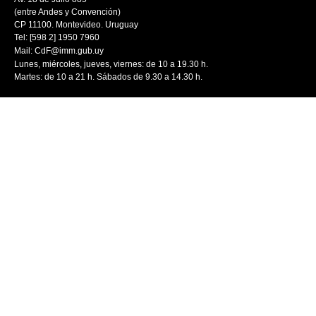
(entre Andes y Convención)
CP 11100. Montevideo. Uruguay
Tel: [598 2] 1950 7960
Mail:
CdF@imm.gub.uy
Lunes, miércoles, jueves, viernes: de 10 a 19.30 h.
Martes: de 10 a 21 h. Sábados de 9.30 a 14.30 h.