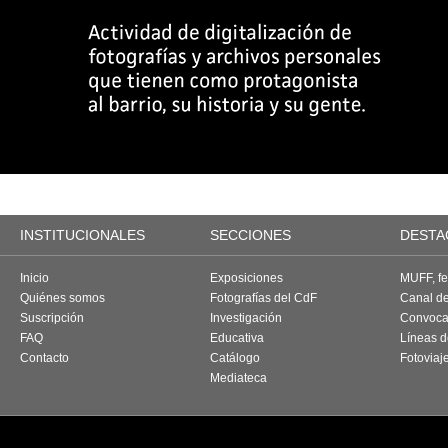
INSTITUCIONALES
SECCIONES
DESTA
Inicio
Exposiciones
MUFF, fes
Quiénes somos
Fotografías del CdF
Canal d
Suscripción
Investigación
Convoca
FAQ
Educativa
Líneas d
Contacto
Catálogo
Fotoviaj
Mediateca