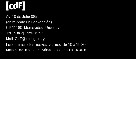
Av. 18 de Julio 885
(entre Andes y Convención)
CP 11100. Montevideo. Uruguay
Tel: [598 2] 1950 7960
Mail:
CdF@imm.gub.uy
Lunes, miércoles, jueves, viernes: de 10 a 19.30 h.
Martes: de 10 a 21 h. Sábados de 9.30 a 14.30 h.