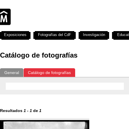
Exposiciones
Fotografías del CdF
Investigación
Educat
Catálogo de fotografías
General
Catálogo de fotografías
Resultados
1
-
1
de
1