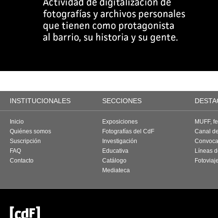
INSTITUCIONALES
SECCIONES
DESTA
Inicio
Exposiciones
MUFF, fes
Quiénes somos
Fotografías del CdF
Canal d
Suscripción
Investigación
Convoca
FAQ
Educativa
Líneas d
Contacto
Catálogo
Fotoviaj
Mediateca