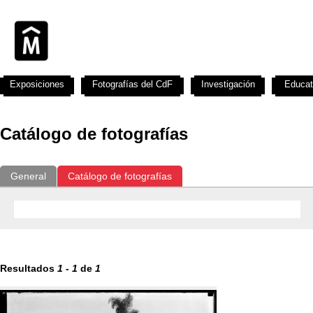
Exposiciones
Fotografías del CdF
Investigación
Educat
Catálogo de fotografías
General
Catálogo de fotografías
Resultados
1
-
1
de
1