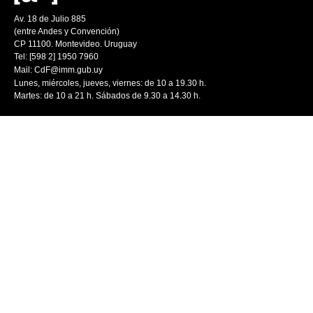
Av. 18 de Julio 885
(entre Andes y Convención)
CP 11100. Montevideo. Uruguay
Tel: [598 2] 1950 7960
Mail:
CdF@imm.gub.uy
Lunes, miércoles, jueves, viernes: de 10 a 19.30 h.
Martes: de 10 a 21 h. Sábados de 9.30 a 14.30 h.