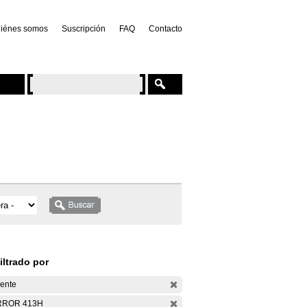
iénes somos
Suscripción
FAQ
Contacto
iltrado por
ente
RROR 413H