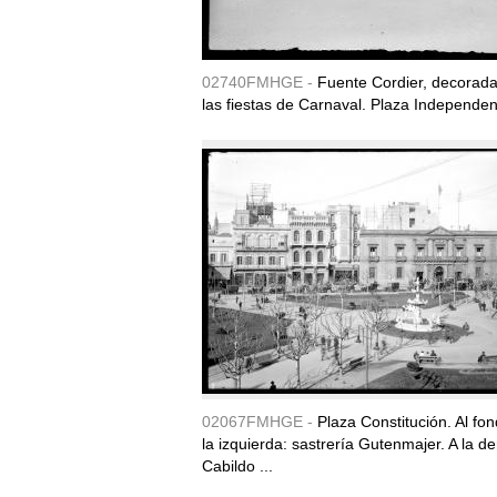
02740FMHGE -
Fuente Cordier, decorad
las fiestas de Carnaval. Plaza Independen
02067FMHGE -
Plaza Constitución. Al fon
la izquierda: sastrería Gutenmajer. A la d
Cabildo ...