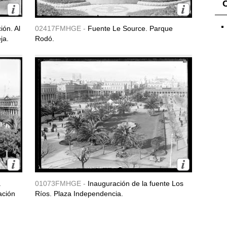
ión. Al
02417FMHGE -
Fuente Le Source. Parque
ja.
Rodó.
a
01073FMHGE -
Inauguración de la fuente Los
ación
Ríos. Plaza Independencia.