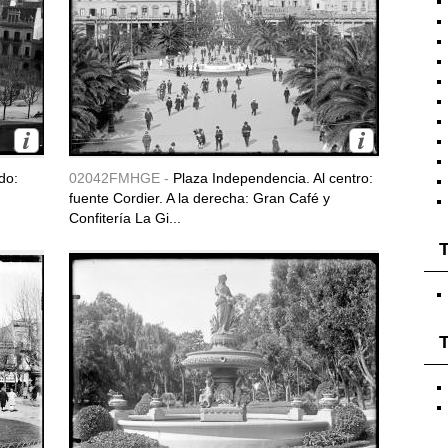
do:
02042FMHGE -
Plaza Independencia. Al centro:
fuente Cordier. A la derecha: Gran Café y
Confitería La Gi...
T
T