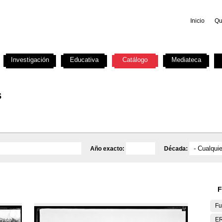
Inicio
Qu
Investigación
Educativa
Catálogo
Mediateca
s
Año exacto:
Década:
F
Fu
E