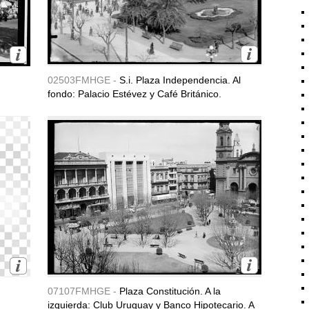
02503FMHGE -
S.i. Plaza Independencia. Al
fondo: Palacio Estévez y Café Británico.
07107FMHGE -
Plaza Constitución. A la
izquierda: Club Uruguay y Banco Hipotecario. A