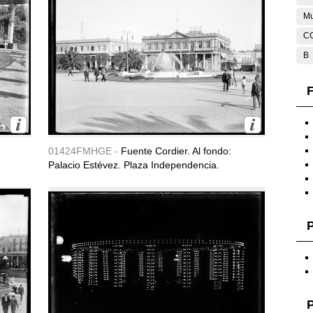
Mu
C
B
F
01424FMHGE -
Fuente Cordier. Al fondo:
Palacio Estévez. Plaza Independencia.
P