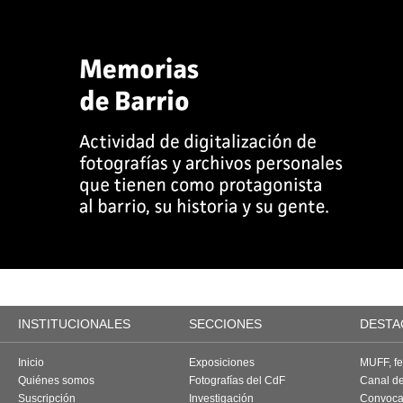
INSTITUCIONALES
SECCIONES
DESTA
Inicio
Exposiciones
MUFF, fes
Quiénes somos
Fotografías del CdF
Canal d
Suscripción
Investigación
Convoca