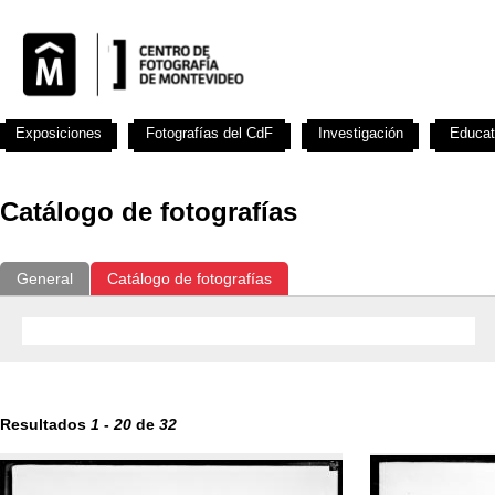
Exposiciones
Fotografías del CdF
Investigación
Educat
Catálogo de fotografías
General
Catálogo de fotografías
Resultados
1
-
20
de
32