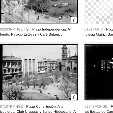
02503FMHGE -
S.i. Plaza Independencia. Al
0121FMHC -
Plaz
fondo: Palacio Estévez y Café Británico.
Iglesia Matriz. Ba
07107FMHGE -
Plaza Constitución. A la
02749FMHGE -
F
izquierda: Club Uruguay y Banco Hipotecario. A
las fiestas de Ca