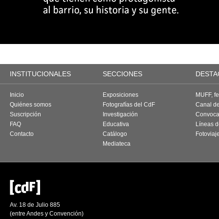
INSTITUCIONALES
SECCIONES
DESTA
Inicio
Exposiciones
MUFF, fes
Quiénes somos
Fotografías del CdF
Canal d
Suscripción
Investigación
Convoca
FAQ
Educativa
Líneas d
Contacto
Catálogo
Fotoviaj
Mediateca
Av. 18 de Julio 885
(entre Andes y Convención)