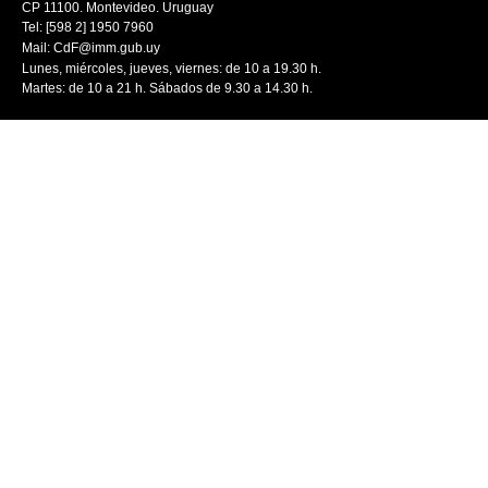
CP 11100. Montevideo. Uruguay
Tel: [598 2] 1950 7960
Mail:
CdF@imm.gub.uy
Lunes, miércoles, jueves, viernes: de 10 a 19.30 h.
Martes: de 10 a 21 h. Sábados de 9.30 a 14.30 h.