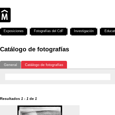
Exposiciones
Fotografías del CdF
Investigación
Educat
Catálogo de fotografías
General
Catálogo de fotografías
Resultados
1
-
1
de
1