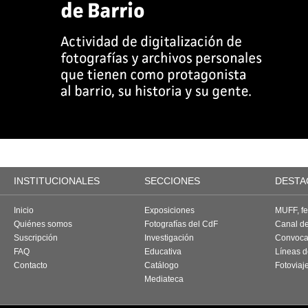
INSTITUCIONALES
SECCIONES
DESTA
Inicio
Exposiciones
MUFF, fes
Quiénes somos
Fotografías del CdF
Canal d
Suscripción
Investigación
Convoca
FAQ
Educativa
Líneas d
Contacto
Catálogo
Fotoviaj
Mediateca