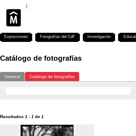
Exposiciones
Fotografías del CdF
Investigación
Educat
Catálogo de fotografías
General
Catálogo de fotografías
Resultados
1
-
1
de
1