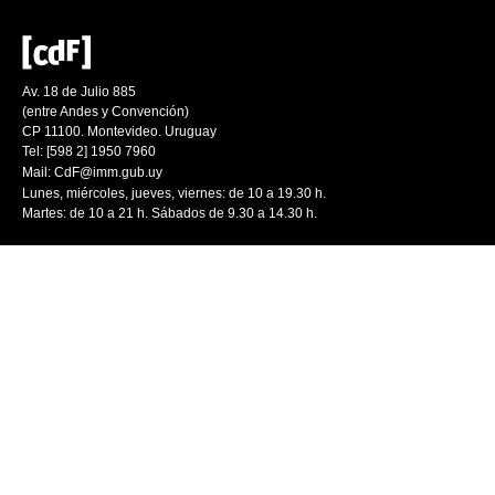
Av. 18 de Julio 885
(entre Andes y Convención)
CP 11100. Montevideo. Uruguay
Tel: [598 2] 1950 7960
Mail:
CdF@imm.gub.uy
Lunes, miércoles, jueves, viernes: de 10 a 19.30 h.
Martes: de 10 a 21 h. Sábados de 9.30 a 14.30 h.