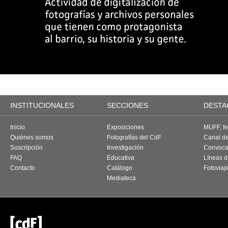
INSTITUCIONALES
SECCIONES
DESTA
Inicio
Exposiciones
MUFF, fes
Quiénes somos
Fotografías del CdF
Canal d
Suscripción
Investigación
Convoca
FAQ
Educativa
Líneas d
Contacto
Catálogo
Fotoviaj
Mediateca