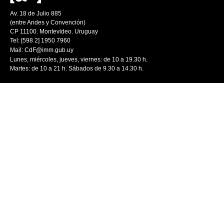
Av. 18 de Julio 885
(entre Andes y Convención)
CP 11100. Montevideo. Uruguay
Tel: [598 2] 1950 7960
Mail:
CdF@imm.gub.uy
Lunes, miércoles, jueves, viernes: de 10 a 19.30 h.
Martes: de 10 a 21 h. Sábados de 9.30 a 14.30 h.