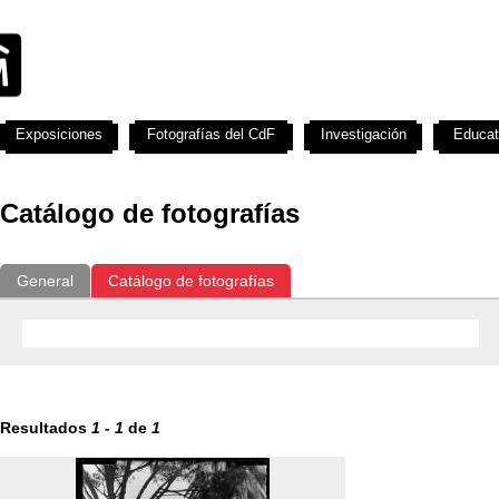
Exposiciones
Fotografías del CdF
Investigación
Educat
Catálogo de fotografías
General
Catálogo de fotografías
Resultados
1
-
1
de
1