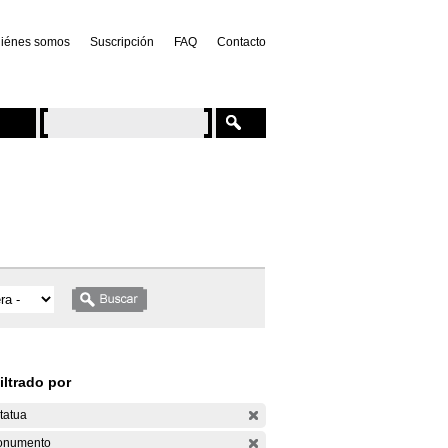
iénes somos
Suscripción
FAQ
Contacto
iltrado por
tatua
onumento