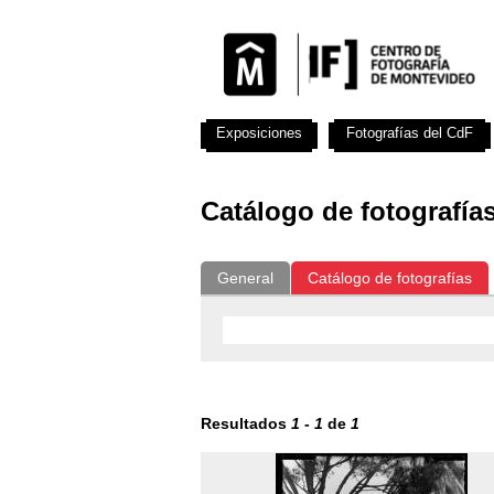
Exposiciones
Fotografías del CdF
Catálogo de fotografía
General
Catálogo de fotografías
Resultados
1
-
1
de
1