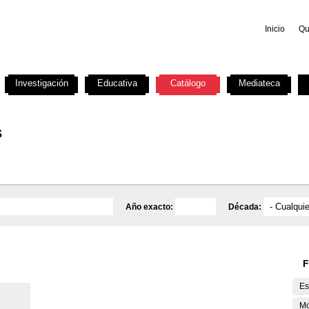
Inicio
Qu
Investigación
Educativa
Catálogo
Mediateca
s
Año exacto:
Década:
F
Es
M