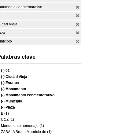
numento conmemorativo
udad Vieja
aza
nicipio
alabras clave
(-)
01
(-)
Ciudad Vieja
(-)
Estatua
(-)
Monumento
(-)
Monumento conmemorativo
(-)
Municipio
(-)
Plaza
B (1)
CCZ (1)
Monumento homenaje (1)
ZABALA Bruno Mauricio de (1)