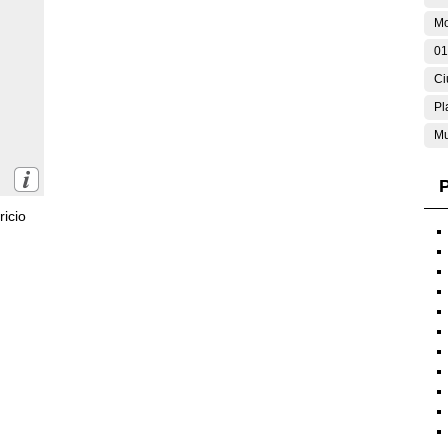
Mo
01
Ci
Pl
Mu
P
icio