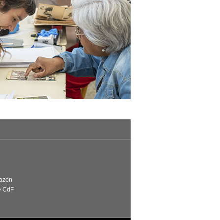
Razón
e CdF