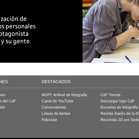
NES
DESTACADOS
nes
MUFF, festival de fotografía
CdF Tienda
as del CdF
Canal de YouTube
Descargar logo CdF
ión
Convocatorias
Escuelas de fotografía
Líneas de tiempo
Revista Sueño de la 
Fotoviaje
Recorrido 3D por Sed
a