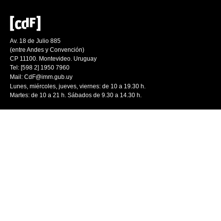
Av. 18 de Julio 885
(entre Andes y Convención)
CP 11100. Montevideo. Uruguay
Tel: [598 2] 1950 7960
Mail:
CdF@imm.gub.uy
Lunes, miércoles, jueves, viernes: de 10 a 19.30 h.
Martes: de 10 a 21 h. Sábados de 9.30 a 14.30 h.