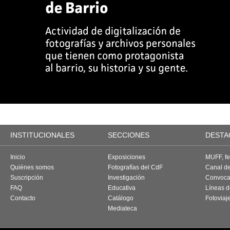
INSTITUCIONALES
SECCIONES
DESTA
Inicio
Exposiciones
MUFF, fes
Quiénes somos
Fotografías del CdF
Canal d
Suscripción
Investigación
Convoca
FAQ
Educativa
Líneas d
Contacto
Catálogo
Fotoviaj
Mediateca