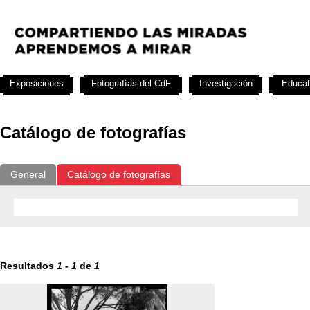
Exposiciones
Fotografías del CdF
Investigación
Educat
Catálogo de fotografías
General
Catálogo de fotografías
Resultados
1
-
1
de
1