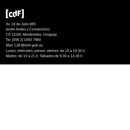
Av. 18 de Julio 885
(entre Andes y Convención)
CP 11100. Montevideo. Uruguay
Tel: [598 2] 1950 7960
Mail:
CdF@imm.gub.uy
Lunes, miércoles, jueves, viernes: de 10 a 19.30 h.
Martes: de 10 a 21 h. Sábados de 9.30 a 14.30 h.