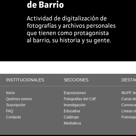
INSTITUCIONALES
SECCIONES
DESTA
Inicio
Exposiciones
MUFF, fes
Quiénes somos
Fotografías del CdF
Canal d
Suscripción
Investigación
Convoca
FAQ
Educativa
Líneas d
Contacto
Catálogo
Fotoviaj
Mediateca