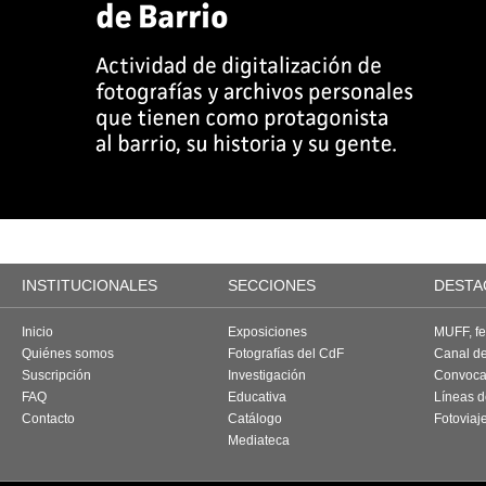
INSTITUCIONALES
SECCIONES
DESTA
Inicio
Exposiciones
MUFF, fes
Quiénes somos
Fotografías del CdF
Canal d
Suscripción
Investigación
Convoca
FAQ
Educativa
Líneas d
Contacto
Catálogo
Fotoviaj
Mediateca