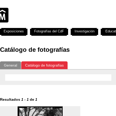
Exposiciones
Fotografías del CdF
Investigación
Educat
Catálogo de fotografías
General
Catálogo de fotografías
Resultados
1
-
1
de
1