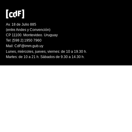
Av. 18 de Julio 885
(entre Andes y Convención)
CP 11100. Montevideo. Uruguay
Tel: [598 2] 1950 7960
Mail:
CdF@imm.gub.uy
Lunes, miércoles, jueves, viernes: de 10 a 19.30 h.
Martes: de 10 a 21 h. Sábados de 9.30 a 14.30 h.