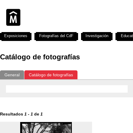
Exposiciones
Fotografías del CdF
Investigación
Educat
Catálogo de fotografías
General
Catálogo de fotografías
Resultados
1
-
1
de
1