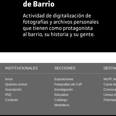
INSTITUCIONALES
SECCIONES
DESTA
Inicio
Exposiciones
MUFF, fes
Quiénes somos
Fotografías del CdF
Canal d
Suscripción
Investigación
Convoca
FAQ
Educativa
Líneas d
Contacto
Catálogo
Fotoviaj
Mediateca