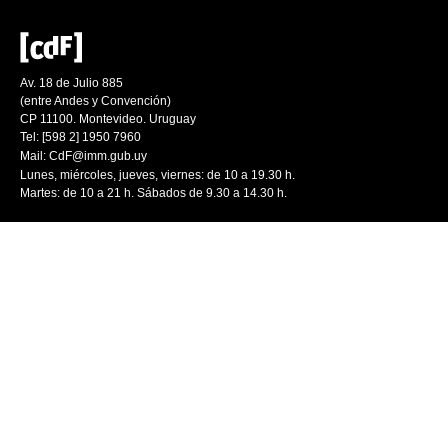
Av. 18 de Julio 885
(entre Andes y Convención)
CP 11100. Montevideo. Uruguay
Tel: [598 2] 1950 7960
Mail:
CdF@imm.gub.uy
Lunes, miércoles, jueves, viernes: de 10 a 19.30 h.
Martes: de 10 a 21 h. Sábados de 9.30 a 14.30 h.