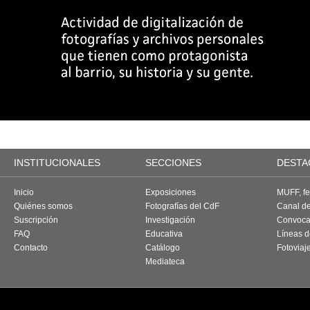
INSTITUCIONALES
SECCIONES
DESTA
Inicio
Exposiciones
MUFF, fes
Quiénes somos
Fotografías del CdF
Canal d
Suscripción
Investigación
Convoca
FAQ
Educativa
Líneas d
Contacto
Catálogo
Fotoviaj
Mediateca