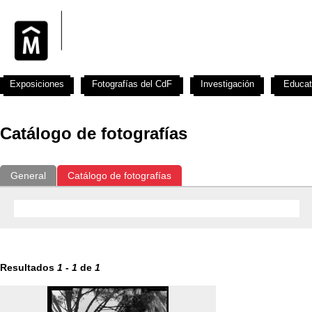
Exposiciones
Fotografías del CdF
Investigación
Educat
Catálogo de fotografías
General
Catálogo de fotografías
Resultados
1
-
1
de
1