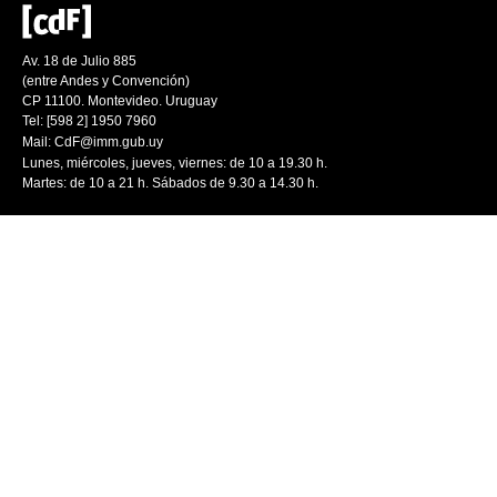
Av. 18 de Julio 885
(entre Andes y Convención)
CP 11100. Montevideo. Uruguay
Tel: [598 2] 1950 7960
Mail:
CdF@imm.gub.uy
Lunes, miércoles, jueves, viernes: de 10 a 19.30 h.
Martes: de 10 a 21 h. Sábados de 9.30 a 14.30 h.