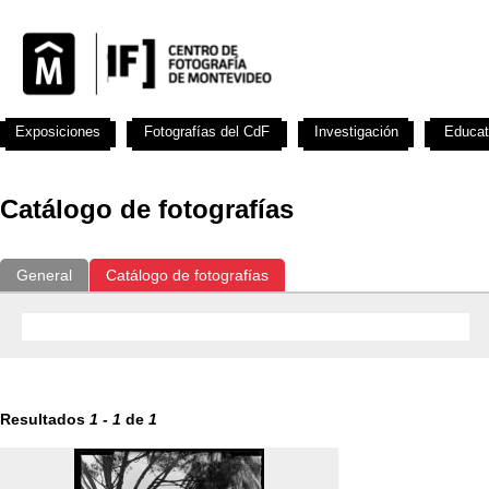
Exposiciones
Fotografías del CdF
Investigación
Educat
Catálogo de fotografías
General
Catálogo de fotografías
Resultados
1
-
1
de
1