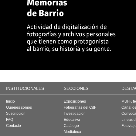
INSTITUCIONALES
SECCIONES
DESTA
Inicio
Exposiciones
MUFF, fes
Quiénes somos
Fotografías del CdF
Canal d
Suscripción
Investigación
Convoca
FAQ
Educativa
Líneas d
Contacto
Catálogo
Fotoviaj
Mediateca