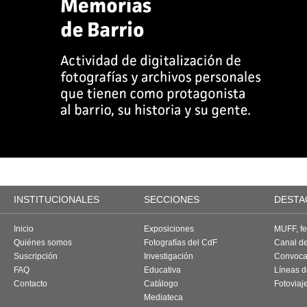
INSTITUCIONALES
SECCIONES
DESTA
Inicio
Exposiciones
MUFF, fes
Quiénes somos
Fotografías del CdF
Canal d
Suscripción
Investigación
Convoca
FAQ
Educativa
Líneas d
Contacto
Catálogo
Fotoviaj
Mediateca