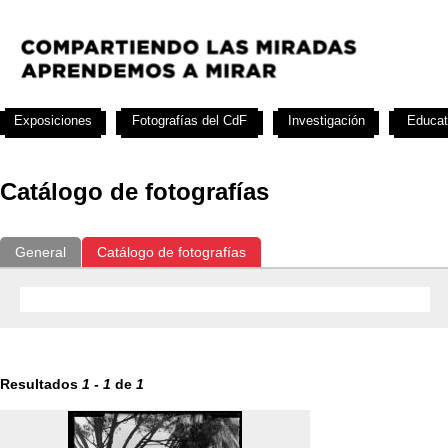
Exposiciones
Fotografías del CdF
Investigación
Educat
Catálogo de fotografías
General
Catálogo de fotografías
Resultados
1
-
1
de
1