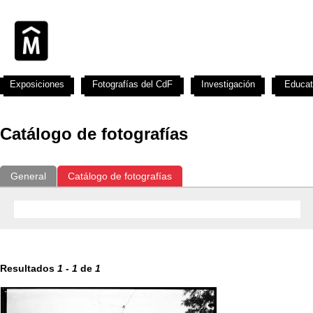
Exposiciones
Fotografías del CdF
Investigación
Educat
Catálogo de fotografías
General
Catálogo de fotografías
Resultados
1
-
1
de
1