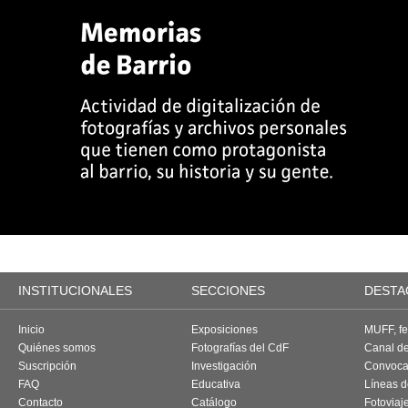
INSTITUCIONALES
SECCIONES
DESTA
Inicio
Exposiciones
MUFF, fes
Quiénes somos
Fotografías del CdF
Canal d
Suscripción
Investigación
Convoca
FAQ
Educativa
Líneas d
Contacto
Catálogo
Fotoviaj