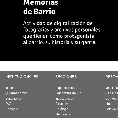
INSTITUCIONALES
SECCIONES
DESTA
Inicio
Exposiciones
MUFF, fes
Quiénes somos
Fotografías del CdF
Canal d
Suscripción
Investigación
Convoca
FAQ
Educativa
Líneas d
Contacto
Catálogo
Fotoviaj
Mediateca