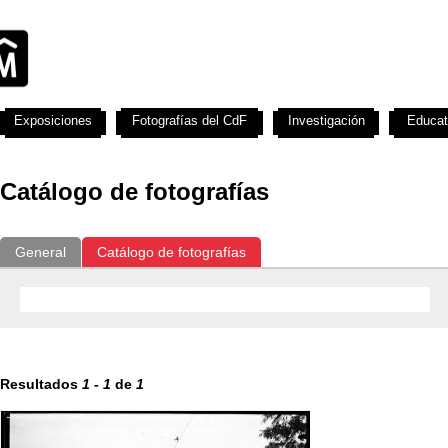
Exposiciones
Fotografías del CdF
Investigación
Educat
Catálogo de fotografías
General
Catálogo de fotografías
Resultados
1
-
1
de
1