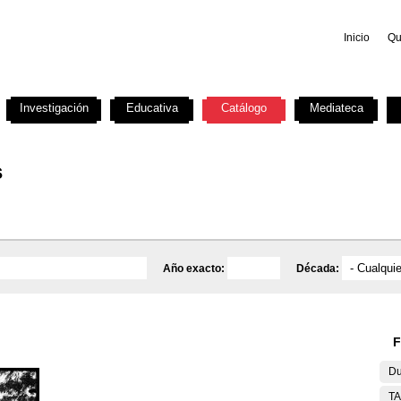
Inicio
Qu
Investigación
Educativa
Catálogo
Mediateca
s
Año exacto:
Década:
F
Du
T