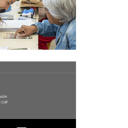
Razón
e CdF