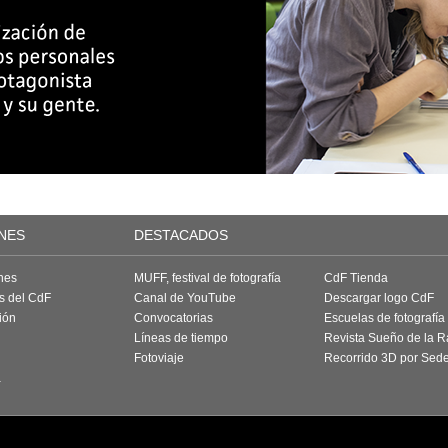
NES
DESTACADOS
nes
MUFF, festival de fotografía
CdF Tienda
as del CdF
Canal de YouTube
Descargar logo CdF
ión
Convocatorias
Escuelas de fotografía
Líneas de tiempo
Revista Sueño de la 
Fotoviaje
Recorrido 3D por Sed
a