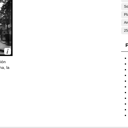
So
Pl
Ar
25
P
ción
ha, la