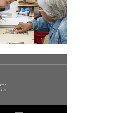
Razón
e CdF