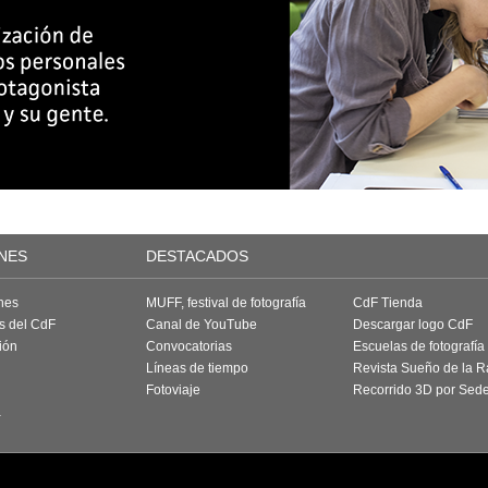
NES
DESTACADOS
nes
MUFF, festival de fotografía
CdF Tienda
as del CdF
Canal de YouTube
Descargar logo CdF
ión
Convocatorias
Escuelas de fotografía
Líneas de tiempo
Revista Sueño de la 
Fotoviaje
Recorrido 3D por Sed
a