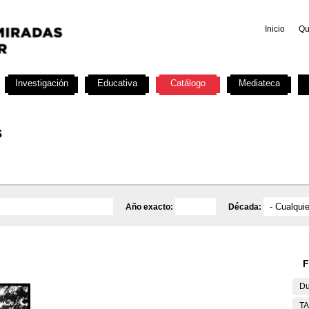
Inicio
Qu
Investigación
Educativa
Catálogo
Mediateca
s
Año exacto:
Década:
F
Du
T