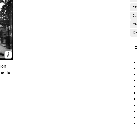
So
Ca
Ar
DE
P
ción
ha, la