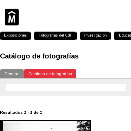
Exposiciones
Fotografías del CdF
Investigación
Educat
Catálogo de fotografías
General
Catálogo de fotografías
Resultados
1
-
1
de
1