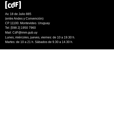
Av. 18 de Julio 885
(entre Andes y Convención)
CP 11100. Montevideo. Uruguay
Tel: [598 2] 1950 7960
Mail:
CdF@imm.gub.uy
Lunes, miércoles, jueves, viernes: de 10 a 19.30 h.
Martes: de 10 a 21 h. Sábados de 9.30 a 14.30 h.