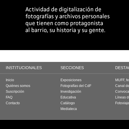
INSTITUCIONALES
SECCIONES
DESTA
Inicio
Exposiciones
MUFF, fes
Quiénes somos
Fotografías del CdF
Canal d
Suscripción
Investigación
Convoca
FAQ
Educativa
Líneas d
Contacto
Catálogo
Fotoviaj
Mediateca