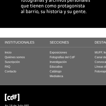
INSTITUCIONALES
SECCIONES
DESTA
Inicio
Exposiciones
MUFF, fes
Quiénes somos
Fotografías del CdF
Canal d
Suscripción
Investigación
Convoca
FAQ
Educativa
Líneas d
Contacto
Catálogo
Fotoviaj
Mediateca
Av. 18 de Julio 885