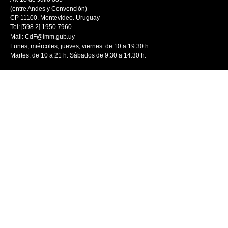
(entre Andes y Convención)
CP 11100. Montevideo. Uruguay
Tel: [598 2] 1950 7960
Mail:
CdF@imm.gub.uy
Lunes, miércoles, jueves, viernes: de 10 a 19.30 h.
Martes: de 10 a 21 h. Sábados de 9.30 a 14.30 h.