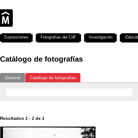
Exposiciones
Fotografías del CdF
Investigación
Educat
Catálogo de fotografías
General
Catálogo de fotografías
Resultados
1
-
1
de
1