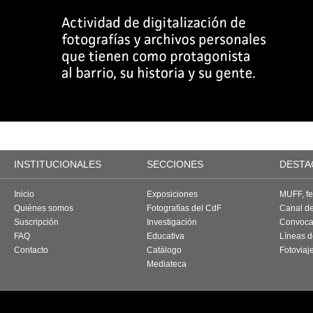
INSTITUCIONALES
SECCIONES
DESTA
Inicio
Exposiciones
MUFF, fes
Quiénes somos
Fotografías del CdF
Canal d
Suscripción
Investigación
Convoca
FAQ
Educativa
Líneas d
Contacto
Catálogo
Fotoviaj
Mediateca