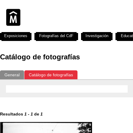
Exposiciones
Fotografías del CdF
Investigación
Educat
Catálogo de fotografías
General
Catálogo de fotografías
Resultados
1
-
1
de
1