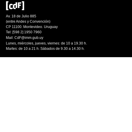
Av. 18 de Julio 885
(entre Andes y Convención)
CP 11100. Montevideo. Uruguay
Tel: [598 2] 1950 7960
Mail:
CdF@imm.gub.uy
Lunes, miércoles, jueves, viernes: de 10 a 19.30 h.
Martes: de 10 a 21 h. Sábados de 9.30 a 14.30 h.