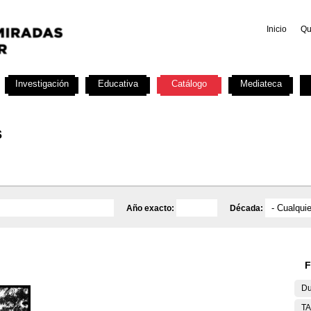
Inicio
Qu
Investigación
Educativa
Catálogo
Mediateca
s
Año exacto:
Década:
F
Du
T