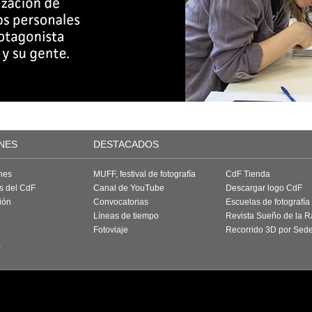
NES
DESTACADOS
nes
MUFF, festival de fotografía
CdF Tienda
as del CdF
Canal de YouTube
Descargar logo CdF
ión
Convocatorias
Escuelas de fotografía
Líneas de tiempo
Revista Sueño de la 
Fotoviaje
Recorrido 3D por Sed
a