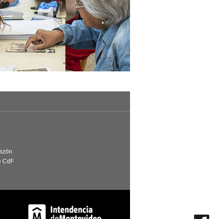
Razón
e CdF