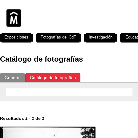
Exposiciones
Fotografías del CdF
Investigación
Educat
Catálogo de fotografías
General
Catálogo de fotografías
Resultados
1
-
1
de
1