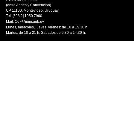
(entre Andes y Convención)
CP 11100. Montevideo. Uruguay
Tel: [598 2] 1950 7960
Mail:
CdF@imm.gub.uy
Lunes, miércoles, jueves, viernes: de 10 a 19.30 h.
Martes: de 10 a 21 h. Sábados de 9.30 a 14.30 h.