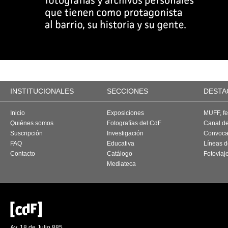
INSTITUCIONALES
SECCIONES
DESTA
Inicio
Exposiciones
MUFF, fes
Quiénes somos
Fotografías del CdF
Canal d
Suscripción
Investigación
Convoca
FAQ
Educativa
Líneas d
Contacto
Catálogo
Fotoviaj
Mediateca
Av. 18 de Julio 885